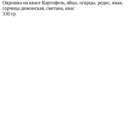
Окрошка на квасе Картофель, яйцо, огкрцы, редис, язык,
горчица дижонская, сметана, квас
330 гр